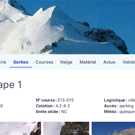
irie
Sorties
Courses
Neige
Matériel
Actus
Volob
ape 1
N° course :
E13-D12
Logistique :
vil
16
Cotation :
4.2-4.3
Accès :
parking 
limite skiée :
NC
Météo :
quelque