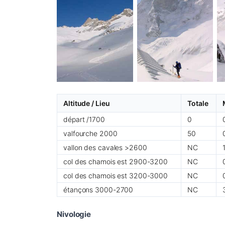
Altitude / Lieu
Totale
départ /1700
0
valfourche 2000
50
vallon des cavales >2600
NC
col des chamois est 2900-3200
NC
col des chamois est 3200-3000
NC
étançons 3000-2700
NC
Nivologie