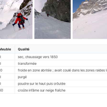
Meuble
Qualité
0
sec, chaussage vers 1850
0
transformée
10
froide en zone abritée ; avait coulé dans les zones raides l
0
purgé
0
poudre sur le haut puis crôutée
30
croûte infâme sur neige fraîche