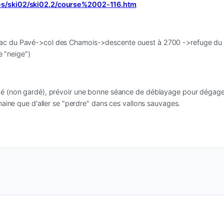
ses/ski02/ski02.2/course%2002-116.htm
 : ->lac du Pavé->col des Chamois->descente ouest à 2700 ->refuge du 
e "neige")
é (non gardé), prévoir une bonne séance de déblayage pour dégager 
maine que d'aller se "perdre" dans ces vallons sauvages.