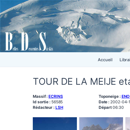
Accueil
Libra
TOUR DE LA MEIJE et
Massif :
ECRINS
Toponeige :
ENO
Id sortie :
56585
Date :
2002-04-
Rédacteur :
LSH
Départ
06:30