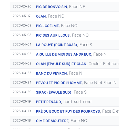
, Face NE
2026-05-20
PIC DE BONVOISIN
, Face NE
2026-05-17
OLAN
, Face NO
2026-05-09
PIC JOCELME
, Face NO
2026-05-08
PIC DES AUPILLOUS
, Face S
2026-04-04
LA ROUYE (POINT 3033)
, Face N
2026-04-03
AIGUILLE DE MIDI DES ANDRIEUX
, Couloir E et couloir S
2026-04-02
OLAN (ÉPAULE SUD) ET OLAN
, Face N
2026-03-25
BANC DU PEYRON
, Face N et Face N
2026-03-24
PÉVOU ET PIC DE L'HOMME
, Face S
2026-03-20
SIRAC (ÉPAULE SUD)
, nord-sud-nord
2026-03-19
PETIT RENAUD
, Face E et fac
2026-03-19
PRÉ DU BOUC ET PUY DES POURROYS
, Face NO
2026-03-18
CIME DE MOUTIÈRE