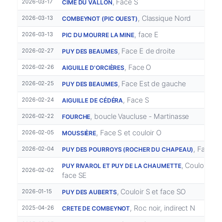
, Face S
2026-03-17
CIME DU VALLON
, Classique Nord
2026-03-13
COMBEYNOT (PIC OUEST)
, face E
2026-03-13
PIC DU MOURRE LA MINE
, Face E de droite
2026-02-27
PUY DES BEAUMES
, Face O
2026-02-26
AIGUILLE D'ORCIÈRES
, Face Est de gauche
2026-02-25
PUY DES BEAUMES
, Face S
2026-02-24
AIGUILLE DE CÉDÉRA
, boucle Vaucluse - Martinasse
2026-02-22
FOURCHE
, Face S et couloir O
2026-02-05
MOUSSIÈRE
, Face S
2026-02-04
PUY DES POURROYS (ROCHER DU CHAPEAU)
, Couloir S e
PUY RIVAROL ET PUY DE LA CHAUMETTE
2026-02-02
face SE
, Couloir S et face SO
2026-01-15
PUY DES AUBERTS
, Roc noir, indirect N
2025-04-26
CRETE DE COMBEYNOT