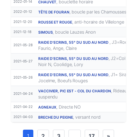
, bouclette horaire
2022-01-14
CHAUVET
, boucle par les Chamousses
2022-01-12
TÊTE DE FOURAN
, anti-horaire de Villelonge
2021-12-20
ROUSSE ET ROUGE
, boucle Lauzes Anon
2021-12-18
SIMOUS
, J3=Roche
RAIDE D'ECRINS, 55° DU SUD AU NORD
2021-05-28
Faurio, Ange, Claire
, J2=Col glaci
RAIDE D'ECRINS, 55° DU SUD AU NORD
2021-05-27
Noir N, Coolidge, Lory
, J1= Sirac,
RAIDE D'ECRINS, 55° DU SUD AU NORD
2021-05-26
Jocelme, Boeufs Rouges
, Rideau
VACCIVIER, PIC EST - COL DU CHARDON
2021-04-24
suspendu
, Directe NO
2021-04-22
AGNEAUX
, versant nord
2021-04-03
BRECHE DU PEIGNE
1
2
3
…
17
»