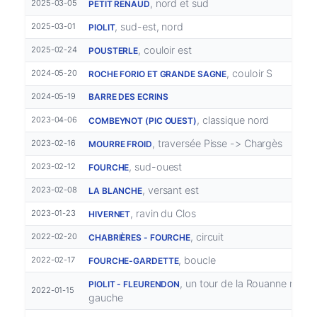
, nord et sud
2025-03-05
PETIT RENAUD
, sud-est, nord
2025-03-01
PIOLIT
, couloir est
2025-02-24
POUSTERLE
, couloir S
2024-05-20
ROCHE FORIO ET GRANDE SAGNE
2024-05-19
BARRE DES ECRINS
, classique nord
2023-04-06
COMBEYNOT (PIC OUEST)
, traversée Pisse -> Chargès
2023-02-16
MOURRE FROID
, sud-ouest
2023-02-12
FOURCHE
, versant est
2023-02-08
LA BLANCHE
, ravin du Clos
2023-01-23
HIVERNET
, circuit
2022-02-20
CHABRIÈRES - FOURCHE
, boucle
2022-02-17
FOURCHE-GARDETTE
, un tour de la Rouanne rive
PIOLIT - FLEURENDON
2022-01-15
gauche