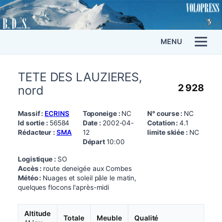
MENU
TETE DES LAUZIERES,
2 928
nord
Massif :
ECRINS
Toponeige :
NC
N° course :
NC
Id sortie :
56584
Date :
2002-04-
Cotation :
4.1
Rédacteur :
SMA
12
limite skiée :
NC
Départ
10:00
Logistique :
SO
Accès :
route deneigée aux Combes
Météo :
Nuages et soleil pâle le matin,
quelques flocons l'après-midi
Altitude
Totale
Meuble
Qualité