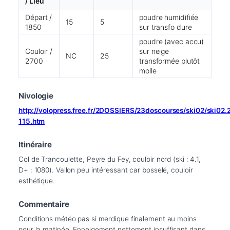
/ Lieu
Départ /
poudre humidifiée
15
5
1850
sur transfo dure
poudre (avec accu)
Couloir /
sur neige
NC
25
2700
transformée plutôt
molle
Nivologie
http://volopress.free.fr/2DOSSIERS/23doscourses/ski02/ski02
115.htm
Itinéraire
Col de Trancoulette, Peyre du Fey, couloir nord (ski : 4.1, 
D+ : 1080). Vallon peu intéressant car bosselé, couloir 
esthétique.
Commentaire
Conditions météo pas si merdique finalement au moins 
pour la matinée. Enneigement nettement insuffisant dans 