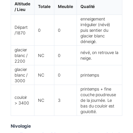
Altitude
Totale
Meuble
Qualité
/ Lieu
enneigement
irrégulier (névé)
Départ
0
0
puis sentier du
/1870
glacier blanc
déneigé.
glacier
névé, on retrouve la
blanc /
NC
0
neige.
2200
glacier
blanc /
NC
0
printemps
3000
printemps + fine
couche poudreuse
couloir
NC
3
de la journée. Le
> 3400
bas du couloir est
goulotté.
Nivologie