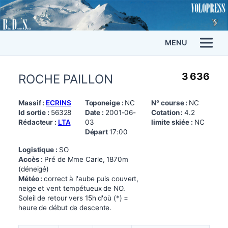
MENU
3 636
ROCHE PAILLON
Massif :
ECRINS
Toponeige :
NC
N° course :
NC
Id sortie :
56328
Date :
2001-06-
Cotation :
4.2
Rédacteur :
LTA
03
limite skiée :
NC
Départ
17:00
Logistique :
SO
Accès :
Pré de Mme Carle, 1870m
(déneigé)
Météo :
correct à l'aube puis couvert,
neige et vent tempétueux de NO.
Soleil de retour vers 15h d'où (*) =
heure de début de descente.