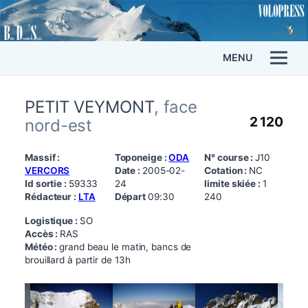
MENU
PETIT VEYMONT
, face
2 120
nord-est
Massif :
Toponeige :
ODA
N° course :
J10
VERCORS
Date :
2005-02-
Cotation :
NC
Id sortie :
59333
24
limite skiée :
1
Rédacteur :
LTA
Départ
09:30
240
Logistique :
SO
Accès :
RAS
Météo :
grand beau le matin, bancs de
brouillard à partir de 13h