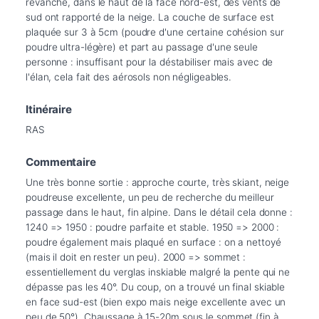
revanche, dans le haut de la face nord-est, des vents de 
sud ont rapporté de la neige. La couche de surface est 
plaquée sur 3 à 5cm (poudre d'une certaine cohésion sur 
poudre ultra-légère) et part au passage d'une seule 
personne : insuffisant pour la déstabiliser mais avec de 
l'élan, cela fait des aérosols non négligeables.
Itinéraire
RAS
Commentaire
Une très bonne sortie : approche courte, très skiant, neige 
poudreuse excellente, un peu de recherche du meilleur 
passage dans le haut, fin alpine. Dans le détail cela donne : 
1240 => 1950 : poudre parfaite et stable. 1950 => 2000 : 
poudre également mais plaqué en surface : on a nettoyé 
(mais il doit en rester un peu). 2000 => sommet : 
essentiellement du verglas inskiable malgré la pente qui ne 
dépasse pas les 40°. Du coup, on a trouvé un final skiable 
en face sud-est (bien expo mais neige excellente avec un 
peu de 50°). Chaussage à 15-20m sous le sommet (fin à 