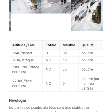
Altitude / Lieu
Totale
Meuble
Qualité
1240/départ
0
35
poudre
1700/attaque
NC
50
poudre
1800-2000/face
NC
50
poudre
nord-est
poudre (ou
>2000/face
NC
0
non) sur
nord-est
verglas
Nivologie
les pentes de poudre abritées sont très stables ; en 