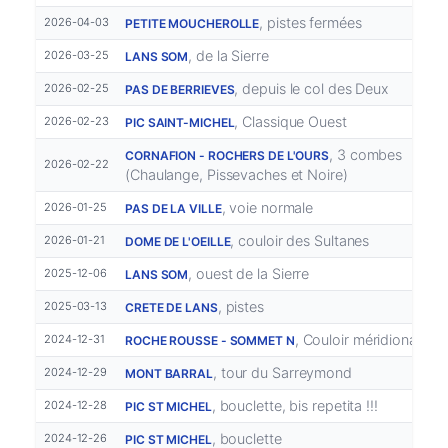
, pistes fermées
2026-04-03
PETITE MOUCHEROLLE
, de la Sierre
2026-03-25
LANS SOM
, depuis le col des Deux
2026-02-25
PAS DE BERRIEVES
, Classique Ouest
2026-02-23
PIC SAINT-MICHEL
, 3 combes
CORNAFION - ROCHERS DE L'OURS
2026-02-22
(Chaulange, Pissevaches et Noire)
, voie normale
2026-01-25
PAS DE LA VILLE
, couloir des Sultanes
2026-01-21
DOME DE L'OEILLE
, ouest de la Sierre
2025-12-06
LANS SOM
, pistes
2025-03-13
CRETE DE LANS
, Couloir méridional E
2024-12-31
ROCHE ROUSSE - SOMMET N
, tour du Sarreymond
2024-12-29
MONT BARRAL
, bouclette, bis repetita !!!
2024-12-28
PIC ST MICHEL
, bouclette
2024-12-26
PIC ST MICHEL