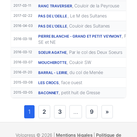
, Couloir de la Peyrouse
2017-03-11
RANC TRAVERSIER
, Le M des Sultanes
2017-02-22
PAS DE L'OEILLE
, Couloir des Sultanes
2016-04-03
PAS DE L'OEILLE
, Face E
PIERRE BLANCHE - GRAND ET PETIT VEYMONT
2016-03-18
SE et NE
, Par le col des Deux Soeurs
2016-03-12
SOEUR AGATHE
, Couloir SW
2016-03-07
MOUCHEROTTE
, du col de Menée
2016-01-20
BARRAL - LEIRIE
, face ouest
2015-03-08
LES CROCS
, petit huit de Gresse
2015-03-05
BACONNET
1
2
3
…
9
»
Volopress © 2026 |
Mentions légales
|
Politique de