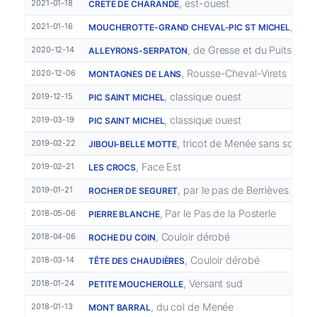
, est-ouest
2021-01-18
CRETE DE CHARANDE
, Tril
2021-01-16
MOUCHEROTTE-GRAND CHEVAL-PIC ST MICHEL
, de Gresse et du Puits
2020-12-14
ALLEYRONS-SERPATON
, Rousse-Cheval-Virets
2020-12-06
MONTAGNES DE LANS
, classique ouest
2019-12-15
PIC SAINT MICHEL
, classique ouest
2019-03-19
PIC SAINT MICHEL
, tricot de Menée sans somme
2019-02-22
JIBOUI-BELLE MOTTE
, Face Est
2019-02-21
LES CROCS
, par le pas de Berrièves
2019-01-21
ROCHER DE SEGURET
, Par le Pas de la Posterle
2018-05-06
PIERRE BLANCHE
, Couloir dérobé
2018-04-06
ROCHE DU COIN
, Couloir dérobé
2018-03-14
TÊTE DES CHAUDIÈRES
, Versant sud
2018-01-24
PETITE MOUCHEROLLE
, du col de Menée
2018-01-13
MONT BARRAL