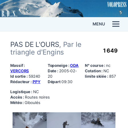
MENU
PAS DE L'OURS
, Par le
1 649
triangle d'Engins
Massif :
Toponeige :
ODA
N° course :
nc
VERCORS
Date :
2005-02-
Cotation :
NC
Id sortie :
59240
20
limite skiée :
857
Rédacteur :
PPY
Départ
09:30
Logistique :
NC
Accès :
Routes noires
Météo :
Giboulés