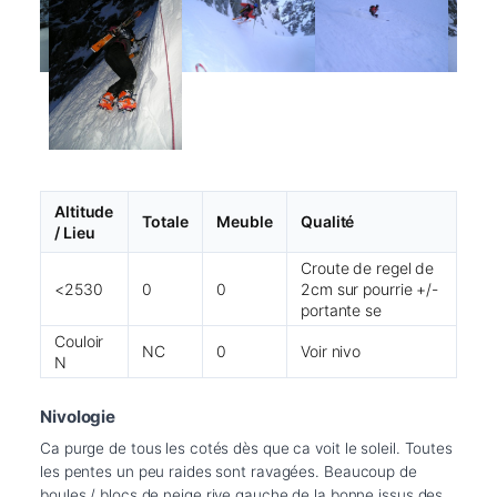
Altitude
Totale
Meuble
Qualité
/ Lieu
Croute de regel de
<2530
0
0
2cm sur pourrie +/-
portante se
Couloir
NC
0
Voir nivo
N
Nivologie
Ca purge de tous les cotés dès que ca voit le soleil. Toutes 
les pentes un peu raides sont ravagées. Beaucoup de 
boules / blocs de neige rive gauche de la bonne issus des 