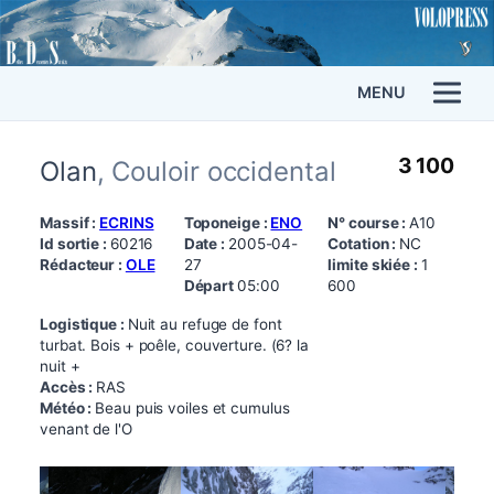
MENU
3 100
Olan
, Couloir occidental
Massif :
ECRINS
Toponeige :
ENO
N° course :
A10
Id sortie :
60216
Date :
2005-04-
Cotation :
NC
Rédacteur :
OLE
27
limite skiée :
1
Départ
05:00
600
Logistique :
Nuit au refuge de font
turbat. Bois + poêle, couverture. (6? la
nuit +
Accès :
RAS
Météo :
Beau puis voiles et cumulus
venant de l'O