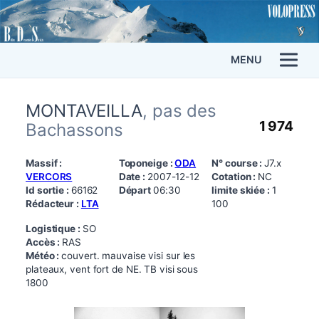
MENU
MONTAVEILLA
, pas des
1 974
Bachassons
Massif :
Toponeige :
ODA
N° course :
J7.x
VERCORS
Date :
2007-12-12
Cotation :
NC
Id sortie :
66162
Départ
06:30
limite skiée :
1
Rédacteur :
LTA
100
Logistique :
SO
Accès :
RAS
Météo :
couvert. mauvaise visi sur les
plateaux, vent fort de NE. TB visi sous
1800