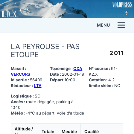
MENU
LA PEYROUSE - PAS
2 011
ETOUPE
Massif :
Toponeige :
ODA
N° course :
K1-
VERCORS
Date :
2002-01-19
K2.X
Id sortie :
56409
Départ
10:00
Cotation :
4.2
Rédacteur :
LTA
limite skiée :
NC
Logistique :
SO
Accès :
route dégagée, parking à
1040
Météo :
-4°C au départ, voile d'altitude
Altitude /
Totale
Meuble
Qualité