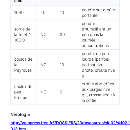
Lieu
poudre sur croûte
1040
20
10
portante
poudre
sortie de
s'humidifiant un
la forêt /
NC
30
peu dans la
16OO
journée,
accumulations
poudre un peu
couloir de
lourde (parfois
la
NC
10
carton) rive
Peyrouse
droite, croûte rive
g.
croûte abo (dûes
couloir du
aux purges rive
pas
NC
0
g.), grosse accu à
Etoupe
la sortie.
Nivologie
http://volopress.free.fr/2DOSSIERS/23doscourses/ski02/ski02
013.htm