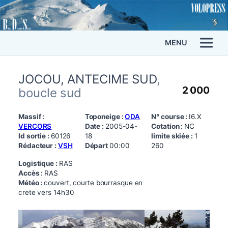
MENU
JOCOU, ANTECIME SUD
,
2 000
boucle sud
Massif :
Toponeige :
ODA
N° course :
I6.X
VERCORS
Date :
2005-04-
Cotation :
NC
Id sortie :
60126
18
limite skiée :
1
Rédacteur :
VSH
Départ
00:00
260
Logistique :
RAS
Accès :
RAS
Météo :
couvert, courte bourrasque en
crete vers 14h30