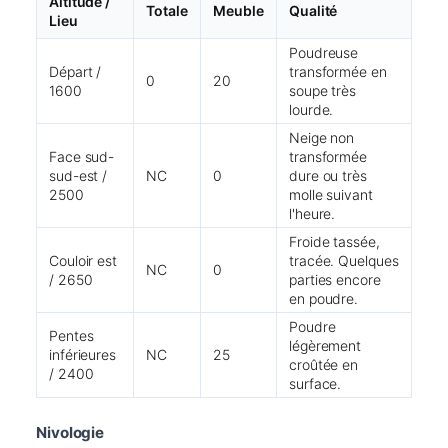
Altitude /
Totale
Meuble
Qualité
Lieu
Poudreuse
Départ /
transformée en
0
20
1600
soupe très
lourde.
Neige non
Face sud-
transformée
sud-est /
NC
0
dure ou très
2500
molle suivant
l'heure.
Froide tassée,
Couloir est
tracée. Quelques
NC
0
/ 2650
parties encore
en poudre.
Poudre
Pentes
légèrement
inférieures
NC
25
croûtée en
/ 2400
surface.
Nivologie