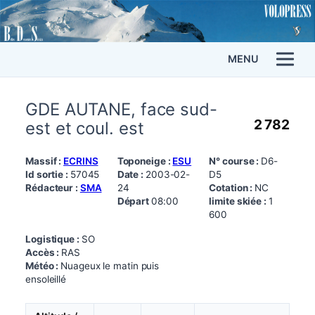
MENU
GDE AUTANE, face sud-
2 782
est et coul. est
Massif :
ECRINS
Toponeige :
ESU
N° course :
D6-
Id sortie :
57045
Date :
2003-02-
D5
Rédacteur :
SMA
24
Cotation :
NC
Départ
08:00
limite skiée :
1
600
Logistique :
SO
Accès :
RAS
Météo :
Nuageux le matin puis
ensoleillé