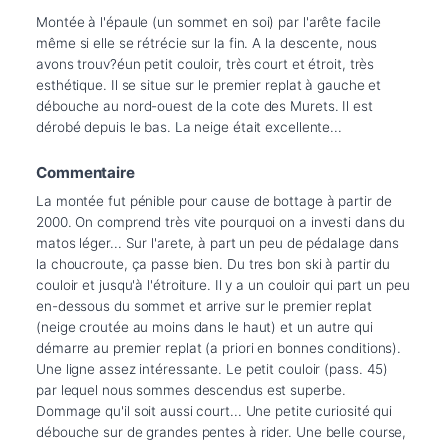
Montée à l'épaule (un sommet en soi) par l'arête facile 
même si elle se rétrécie sur la fin. A la descente, nous 
avons trouv?éun petit couloir, très court et étroit, très 
esthétique. Il se situe sur le premier replat à gauche et 
débouche au nord-ouest de la cote des Murets. Il est 
dérobé depuis le bas. La neige était excellente...
Commentaire
La montée fut pénible pour cause de bottage à partir de 
2000. On comprend très vite pourquoi on a investi dans du 
matos léger... Sur l'arete, à part un peu de pédalage dans 
la choucroute, ça passe bien. Du tres bon ski à partir du 
couloir et jusqu'à l'étroiture. Il y a un couloir qui part un peu 
en-dessous du sommet et arrive sur le premier replat 
(neige croutée au moins dans le haut) et un autre qui 
démarre au premier replat (a priori en bonnes conditions). 
Une ligne assez intéressante. Le petit couloir (pass. 45) 
par lequel nous sommes descendus est superbe. 
Dommage qu'il soit aussi court... Une petite curiosité qui 
débouche sur de grandes pentes à rider. Une belle course, 