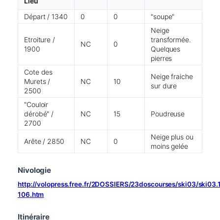
Lieu
Départ / 1340
0
0
"soupe"
Neige
Etroiture /
transformée.
NC
0
1900
Quelques
pierres
Cote des
Neige fraiche
Murets /
NC
10
sur dure
2500
"Couloir
dérobé" /
NC
15
Poudreuse
2700
Neige plus ou
Arête / 2850
NC
0
moins gelée
Nivologie
http://volopress.free.fr/2DOSSIERS/23doscourses/ski03/ski03
106.htm
Itinéraire