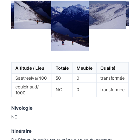
Altitude / Lieu
Totale
Meuble
Qualité
Saetreelva/400
50
0
transformée
couloir sud/
NC
0
transformée
1000
Nivologie
NC
Itinéraire
De Bjorke, la petite route mène au pied du sommet. 