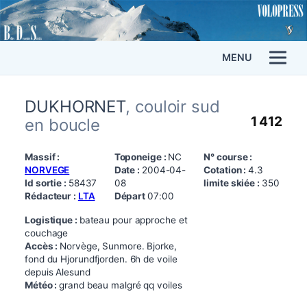
MENU
DUKHORNET
, couloir sud
1 412
en boucle
Massif :
Toponeige :
NC
N° course :
NORVEGE
Date :
2004-04-
Cotation :
4.3
Id sortie :
58437
08
limite skiée :
350
Rédacteur :
LTA
Départ
07:00
Logistique :
bateau pour approche et
couchage
Accès :
Norvège, Sunmore. Bjorke,
fond du Hjorundfjorden. 6h de voile
depuis Alesund
Météo :
grand beau malgré qq voiles