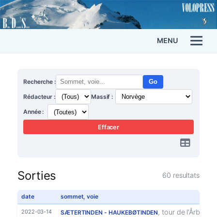
MENU
Recherche :
Go
Rédacteur :
Massif :
Année :
Effacer
Sorties
60 resultats
date
sommet, voie
, tour de l'Årbogva
2022-03-14
SÆTERTINDEN - HAUKEBØTINDEN