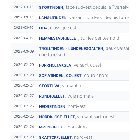
, face sud-est depuis la Tverrelvdalen
2022-03-13
STORTINDEN
, versant nord-est depuis fornes
2022-03-12
LANGLITINDEN
, classique est
2022-03-10
HEIA
, sur les pentes nord
2022-03-10
HEMMESTADFJELLET
, deux versants es
TROLLTINDEN - LUNDENESGALTEN
2022-03-09
une face sud
, versant ouest
2020-02-29
FORRHOLTAKSLA
, couloir nord
2020-02-28
SOFIATINDEN, COL EST
, versant ouest
2020-02-27
STORTUVA
, voie normale
2020-02-27
RUNDFJELLET
, nord-est
2020-02-26
NEDRETINDEN
, versant sud-ouest
2020-02-25
NORDKJOSFJELLET
, couloir est
2020-02-24
MØLNFJELLET
, nord-est
2020-02-23
SKATTØRFJELLET