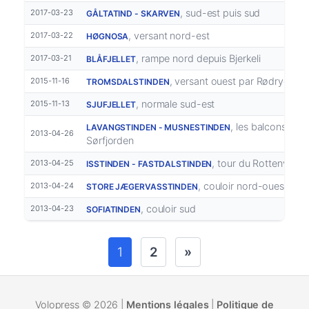
, sud-est puis sud
2017-03-23
GÅLTATIND - SKARVEN
, versant nord-est
2017-03-22
HØGNOSA
, rampe nord depuis Bjerkeli
2017-03-21
BLÅFJELLET
, versant ouest par Rødryggen
2015-11-16
TROMSDALSTINDEN
, normale sud-est
2015-11-13
SJUFJELLET
, les balcons du
LAVANGSTINDEN - MUSNESTINDEN
2013-04-26
Sørfjorden
, tour du Rottenvikva
2013-04-25
ISSTINDEN - FASTDALSTINDEN
, couloir nord-ouest
2013-04-24
STORE JÆGERVASSTINDEN
, couloir sud
2013-04-23
SOFIATINDEN
1
2
»
Volopress © 2026 |
Mentions légales
|
Politique de