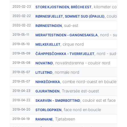
, kilometer couloir
2020-02-23
STORE KJOSTINDEN, BRÈCHE EST
, couloir est
2020-02-22
RØRNESFJELLET, SOMMET SUD (ÉPAULE)
, sud-est
2020-02-22
RØRNESTINDEN
, nord - sud-ou
2019-05-11
MERAFTESTINDEN - GANGNESAKSLA
, cirque nord
2019-05-10
MELKEFJELLET
, nord - sud-oues
2019-05-09
ČÁHPPESČOHKKA - TVERRFJELLET
, novatindsrenna - couloir nord
2019-05-08
NOVATIND
, normale nord
2019-05-07
LITLETIND
, combe nord-ouest en boucle
2019-05-07
NIHKEČOHKKA
, Traversée est-ouest
2019-04-23
GJURATINDEN
, couloir est et face sud
2019-04-22
SKARVEN - SMØRBOTTIND
, face nord en boucle
2019-04-20
STORLOGPIKEN
, Tjøtabreen
2019-04-19
RAMNANE