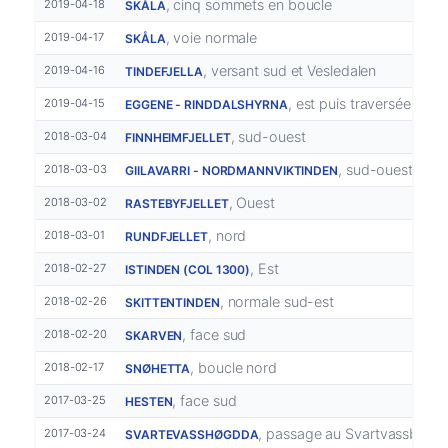
, cinq sommets en boucle
2019-04-18
SKÅLA
, voie normale
2019-04-17
SKÅLA
, versant sud et Vesledalen
2019-04-16
TINDEFJELLA
, est puis traversée nor
2019-04-15
EGGENE - RINDDALSHYRNA
, sud-ouest
2018-03-04
FINNHEIMFJELLET
, sud-ouest
2018-03-03
GIILAVARRI - NORDMANNVIKTINDEN
, Ouest
2018-03-02
RASTEBYFJELLET
, nord
2018-03-01
RUNDFJELLET
, Est
2018-02-27
ISTINDEN (COL 1300)
, normale sud-est
2018-02-26
SKITTENTINDEN
, face sud
2018-02-20
SKARVEN
, boucle nord
2018-02-17
SNØHETTA
, face sud
2017-03-25
HESTEN
, passage au Svartvassbu
2017-03-24
SVARTEVASSHØGDDA