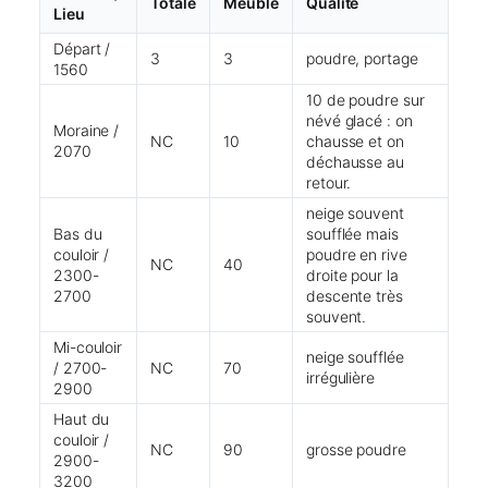
Totale
Meuble
Qualité
Lieu
Départ /
3
3
poudre, portage
1560
10 de poudre sur
névé glacé : on
Moraine /
NC
10
chausse et on
2070
déchausse au
retour.
neige souvent
Bas du
soufflée mais
couloir /
poudre en rive
NC
40
2300-
droite pour la
2700
descente très
souvent.
Mi-couloir
neige soufflée
/ 2700-
NC
70
irrégulière
2900
Haut du
couloir /
NC
90
grosse poudre
2900-
3200