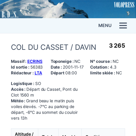
MENU
3 265
COL DU CASSET / DAVIN
Massif :
ECRINS
Toponeige :
NC
N° course :
NC
Id sortie :
56383
Date :
2001-11-17
Cotation :
4.3
Rédacteur :
LTA
Départ
08:00
limite skiée :
NC
Logistique :
SO
Accès :
Départ du Casset, Pont du
Clot 1560 m
Météo :
Grand beau le matin puis
voiles élevés. -7°C au parking de
départ, -6°C au sommet du couloir
vers 13h
Altitude /