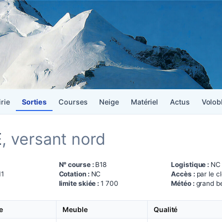
irie
Sorties
Courses
Neige
Matériel
Actus
Volob
E
, versant nord
N° course :
B18
Logistique :
NC
11
Cotation :
NC
Accès :
par le c
limite skiée :
1 700
Météo :
grand b
e
Meuble
Qualité