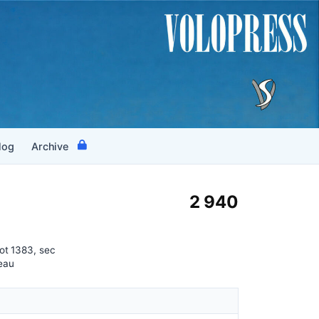
log
Archive
2 940
lot 1383, sec
eau