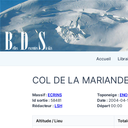
Accueil
Libra
COL DE LA MARIAND
Massif :
ECRINS
Toponeige :
ENO
Id sortie :
58481
Date :
2004-04-
Rédacteur :
LSH
Départ
00:00
Altitude / Lieu
Total