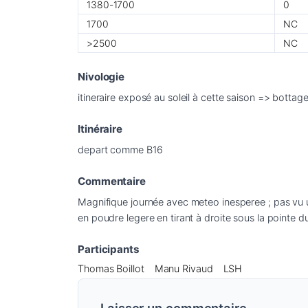
1380-1700
0
1700
NC
>2500
NC
Nivologie
itineraire exposé au soleil à cette saison => botta
Itinéraire
depart comme B16
Commentaire
Magnifique journée avec meteo inesperee ; pas vu u
en poudre legere en tirant à droite sous la pointe d
Participants
Thomas Boillot
Manu Rivaud
LSH
Laisser un commentaire