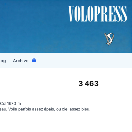
log
Archive
3 463
 Col 1670 m
au, Voile parfois assez épais, ou ciel assez bleu.