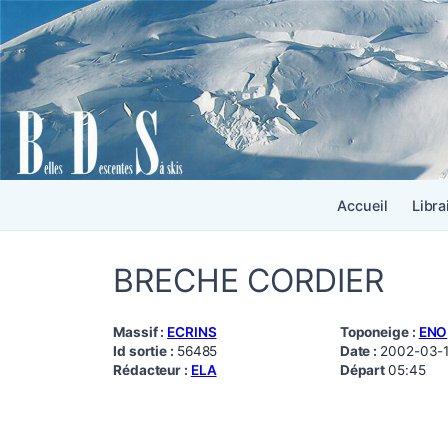
Accueil
Libra
BRECHE CORDIER
Massif :
ECRINS
Toponeige :
ENO
Id sortie :
56485
Date :
2002-03-
Rédacteur :
ELA
Départ
05:45