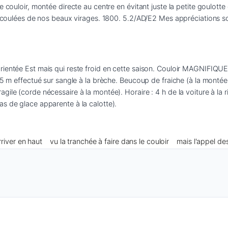
 couloir, montée directe au centre en évitant juste la petite goulotte c
es coulées de nos beaux virages. 1800. 5.2/AD/E2 Mes appréciations son
orientée Est mais qui reste froid en cette saison. Couloir MAGNIFIQ
15 m effectué sur sangle à la brèche. Beucoup de fraiche (à la montée j
le (corde nécessaire à la montée). Horaire : 4 h de la voiture à la rima
s de glace apparente à la calotte).
river en haut
vu la tranchée à faire dans le couloir
mais l'appel des