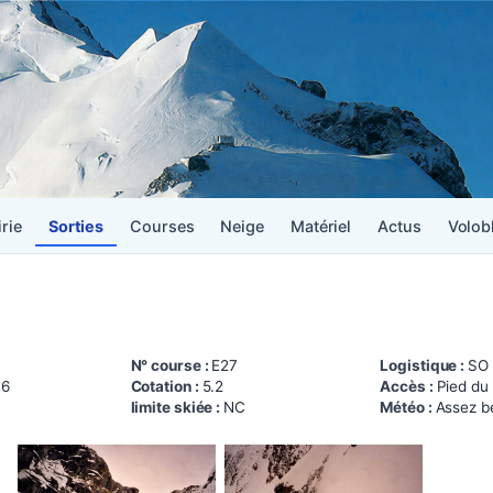
irie
Sorties
Courses
Neige
Matériel
Actus
Volob
N° course :
E27
Logistique :
SO
16
Cotation :
5.2
Accès :
Pied du
limite skiée :
NC
Météo :
Assez be