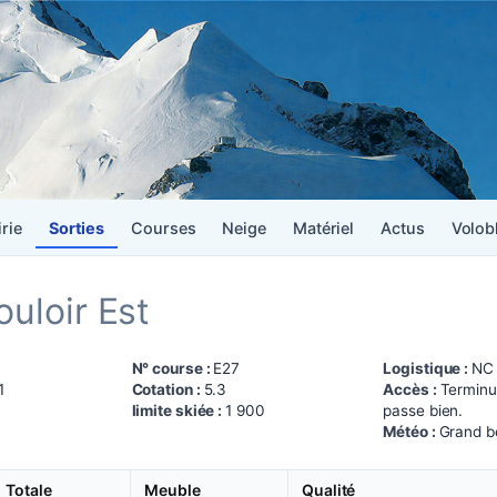
irie
Sorties
Courses
Neige
Matériel
Actus
Volob
ouloir Est
N° course :
E27
Logistique :
NC
1
Cotation :
5.3
Accès :
Terminu
limite skiée :
1 900
passe bien.
Météo :
Grand b
Totale
Meuble
Qualité