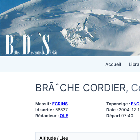
Accueil
Libra
BRÃˆCHE CORDIER
, C
Massif :
ECRINS
Toponeige :
ENO
Id sortie :
58837
Date :
2004-12-1
Rédacteur :
OLE
Départ
07:40
Altitude / Lieu