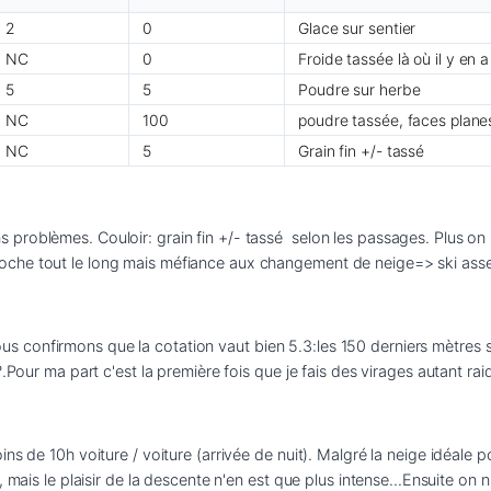
2
0
Glace sur sentier
NC
0
Froide tassée là où il y en a
5
5
Poudre sur herbe
NC
100
poudre tassée, faces plane
NC
5
Grain fin +/- tassé
problèmes. Couloir: grain fin +/- tassé  selon les passages. Plus on
onfirmons que la cotation vaut bien 5.3:les 150 derniers mètres sont
ns de 10h voiture / voiture (arrivée de nuit). Malgré la neige idéale 
mais le plaisir de la descente n'en est que plus intense...Ensuite on n'