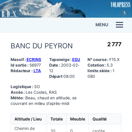
MENU
2 777
BANC DU PEYRON
Massif :
ECRINS
Toponeige :
ESU
N° course :
F15.X
Id sortie :
56977
Date :
2003-02-
Cotation :
5.3
Rédacteur :
LTA
12
limite skiée :
1
Départ
08:00
080
Logistique :
SO
Accès :
Les Costes, RAS
Météo :
Beau, chaud en altitude, se
couvrant en milieu d'après-midi
Altitude / Lieu
Totale
Meuble
Qualité
Chemin de
35
0
croûte