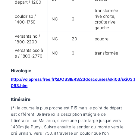
départ / 1200
transformée
couloir so /
rive droite,
NC
0
1400-1750
croûte rive
gauche
versants no /
NC
20
poudre
1800-2200
versants oso à
NC
0
transformée
s / 1800-2770
Nivologie
http://volopress.free.fr/2DOSSIERS/23doscourses/ski03/ski03
063.htm
Itinéraire
(*) la course la plus proche est F15 mais le point de départ 
est différent. Je livre ici la description intégrale de 
l'itinéraire : de Mallarua, suivre une piste large jusque vers 
1400m (le Puny). Suivre ensuite le sentier qui monte vers le 
pré Simian. Vers 1750, il traverse un couloir que l'on 