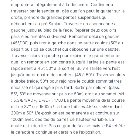
empruntera intégralement à la descente. Continuer à 
traverser par le sentier et, dès que l'on peut le quitter sur la 
droite, prendre de grandes pentes suspendues qui 
débouchent au pré Simian. Traverser en ascendance à 
gauche jusqu'au pied de la face. Repérer deux couloirs 
parallèles orientés sud-ouest. Remonter celui de gauche 
(45°/100) puis tirer à gauche dans un autre couloir (50° au 
départ puis ça se couche) qui débouche sur une calotte. 
Traverser alors à gauche pour rejoindre le grand entonoir 
que l'on remonte en son centre jusqu'à l'arête (la pente est 
rapidement à 45°, 50° à la sortie). Suivre l'arête vers l'est 
jusqu'à buter contre des rochers (45 à 50°). Traverser alors 
à droite (raide, 50°) pour rejoindre le couloir sommital très 
encaissé et qui dégèle plus tard. Sortir par celui-ci (pass. 
55°, 50° de moyenne sur plus de 50m) droit au sommet. ski 
: 5.3/E4/AD+, D+/D- : 1700 La pente moyenne de la course 
est de 37° sur 1500m !, la face fait ses 45° sur 550m dont 
200m à 50°. L'exposition est permanente et continue sur 
1000m avec des tas de barres de hauteur variable. La 
chute est interdite. Pas de grande falaise mais le E4 reflète 
le caractère continue et certain de l'exposition.