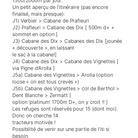
1500/2000m par jour.
Un petit aperçu de l’itinéraire (pas encore
finalisé, mais presque):
J1) Verbier > Cabane de Prafleuri
J2) Prafleuri > Cabane des Dix [ 500m d+ +
sommet en option ]
J3) Cabane des Dix > Cabanes des Dix [jounée
« découverte », en laissant
le sac à la cabane!]
J4) Cabane des Dix > Cabane des Vignettes [
via Pigne d’Arolla ]
J5a) Cabane des Vignettes > Arolla (option
loose « on est tous crevés »)
J5b) Cabane des Vignettes > col de Berthol >
Dent Blanche > Zermatt [
option ‘platinum’ 1700m D+, on y croit !! ]
Les refuges sont réservés pour 15 (dont moi).
Donc on cherche 14
tracteurs motivés !
Possibilité de venir sur une partie de l’iti si
besoin.