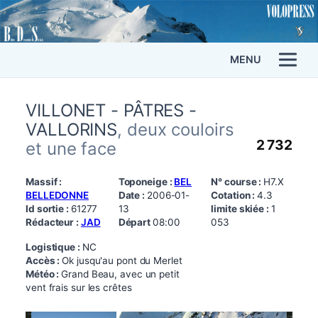
MENU
VILLONET - PÂTRES -
VALLORINS
, deux couloirs
2 732
et une face
Massif :
Toponeige :
BEL
N° course :
H7.X
BELLEDONNE
Date :
2006-01-
Cotation :
4.3
Id sortie :
61277
13
limite skiée :
1
Rédacteur :
JAD
Départ
08:00
053
Logistique :
NC
Accès :
Ok jusqu'au pont du Merlet
Météo :
Grand Beau, avec un petit
vent frais sur les crêtes