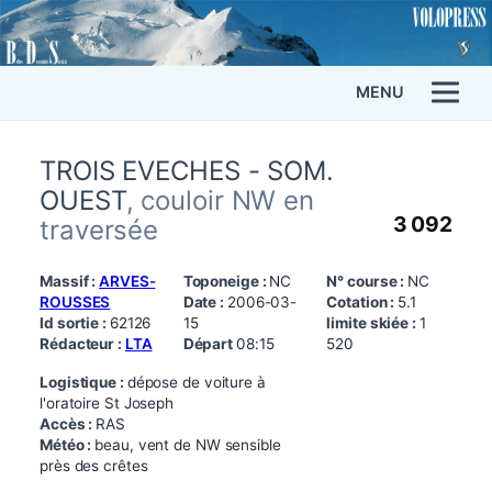
MENU
TROIS EVECHES - SOM.
OUEST
, couloir NW en
3 092
traversée
Massif :
ARVES-
Toponeige :
NC
N° course :
NC
ROUSSES
Date :
2006-03-
Cotation :
5.1
Id sortie :
62126
15
limite skiée :
1
Rédacteur :
LTA
Départ
08:15
520
Logistique :
dépose de voiture à
l'oratoire St Joseph
Accès :
RAS
Météo :
beau, vent de NW sensible
près des crêtes