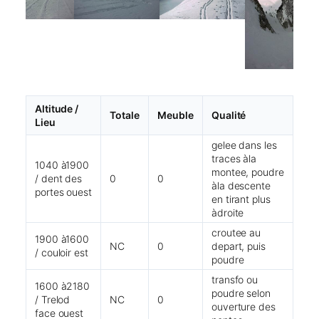
Altitude /
Totale
Meuble
Qualité
Lieu
gelee dans les
traces àla
1040 à1900
montee, poudre
/ dent des
0
0
àla descente
portes ouest
en tirant plus
àdroite
croutee au
1900 à1600
NC
0
depart, puis
/ couloir est
poudre
transfo ou
1600 à2180
poudre selon
/ Trelod
NC
0
ouverture des
face ouest