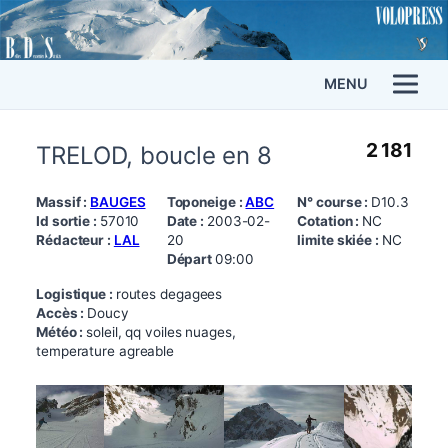
MENU
2 181
TRELOD, boucle en 8
Massif :
BAUGES
Toponeige :
ABC
N° course :
D10.3
Id sortie :
57010
Date :
2003-02-
Cotation :
NC
Rédacteur :
LAL
20
limite skiée :
NC
Départ
09:00
Logistique :
routes degagees
Accès :
Doucy
Météo :
soleil, qq voiles nuages,
temperature agreable