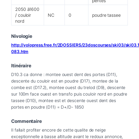
pentes
2050 à1600
/ couloir
NC
0
poudre tassee
nord
Nivologie
http://volopress.free.fr/2DOSSIERS/23doscourses/ski03/ski03
083.htm
Itinéraire
D10.3 ca donne : montee ouest dent des portes (D11), 
descente du couloir est en poudre (D17), montee de la 
combe est (D17.2), montee ouest du trelod (D9), descente 
sur 100m face ouest en transfo puis couloir nord en poudre 
tassee (D10), montee est et descente ouest dent des 
portes en poudre (D11) = D+/D- 1850
Commentaire
Il fallait profiter encore de cette qualite de neige 
exceptionnelle a basse altitude avant le redoux annonce, 