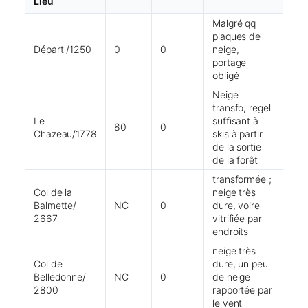
Lieu
Malgré qq
plaques de
Départ /1250
0
0
neige,
portage
obligé
Neige
transfo, regel
Le
suffisant à
80
0
Chazeau/1778
skis à partir
de la sortie
de la forêt
transformée ;
Col de la
neige très
Balmette/
NC
0
dure, voire
2667
vitrifiée par
endroits
neige très
Col de
dure, un peu
Belledonne/
NC
0
de neige
2800
rapportée par
le vent