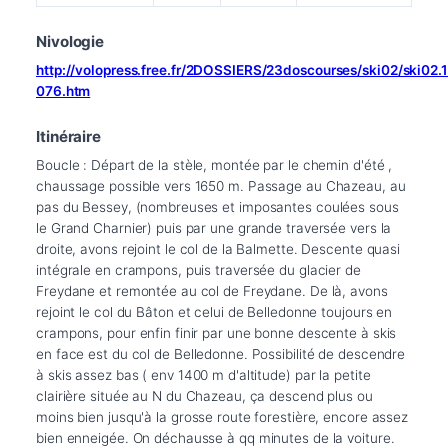
Nivologie
http://volopress.free.fr/2DOSSIERS/23doscourses/ski02/ski02
076.htm
Itinéraire
Boucle : Départ de la stèle, montée par le chemin d'été , 
chaussage possible vers 1650 m. Passage au Chazeau, au 
pas du Bessey, (nombreuses et imposantes coulées sous 
le Grand Charnier) puis par une grande traversée vers la 
droite, avons rejoint le col de la Balmette. Descente quasi 
intégrale en crampons, puis traversée du glacier de 
Freydane et remontée au col de Freydane. De là, avons 
rejoint le col du Bâton et celui de Belledonne toujours en 
crampons, pour enfin finir par une bonne descente à skis 
en face est du col de Belledonne. Possibilité de descendre 
à skis assez bas ( env 1400 m d'altitude) par la petite 
clairière située au N du Chazeau, ça descend plus ou 
moins bien jusqu'à la grosse route forestière, encore assez 
bien enneigée. On déchausse à qq minutes de la voiture.