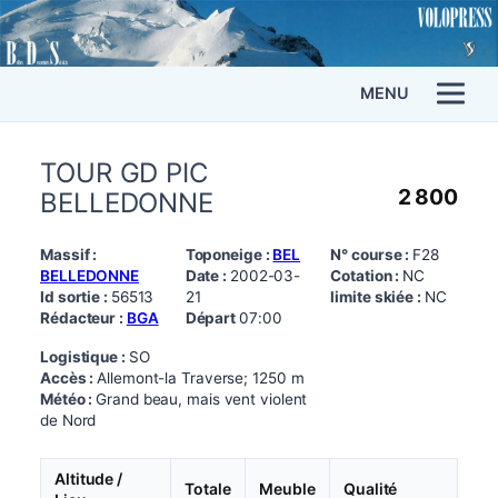
MENU
TOUR GD PIC
2 800
BELLEDONNE
Massif :
Toponeige :
BEL
N° course :
F28
BELLEDONNE
Date :
2002-03-
Cotation :
NC
Id sortie :
56513
21
limite skiée :
NC
Rédacteur :
BGA
Départ
07:00
Logistique :
SO
Accès :
Allemont-la Traverse; 1250 m
Météo :
Grand beau, mais vent violent
de Nord
Altitude /
Totale
Meuble
Qualité