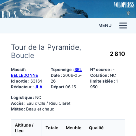
MENU
Tour de la Pyramide
,
2 810
Boucle
Massif :
Toponeige :
BEL
N° course :
-
BELLEDONNE
Date :
2006-05-
Cotation :
NC
Id sortie :
63164
26
limite skiée :
1
Rédacteur :
JLA
Départ
06:15
950
Logistique :
NC
Accès :
Eau d'Olle / Rieu Claret
Météo :
Beau et chaud
Altitude /
Totale
Meuble
Qualité
Lieu