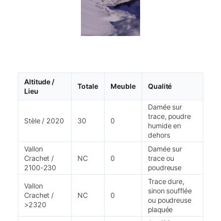
Altitude /
Totale
Meuble
Qualité
Lieu
Damée sur
trace, poudre
Stèle / 2020
30
0
humide en
dehors
Vallon
Damée sur
Crachet /
NC
0
trace ou
2100-230
poudreuse
Trace dure,
Vallon
sinon soufflée
Crachet /
NC
0
ou poudreuse
>2320
plaquée