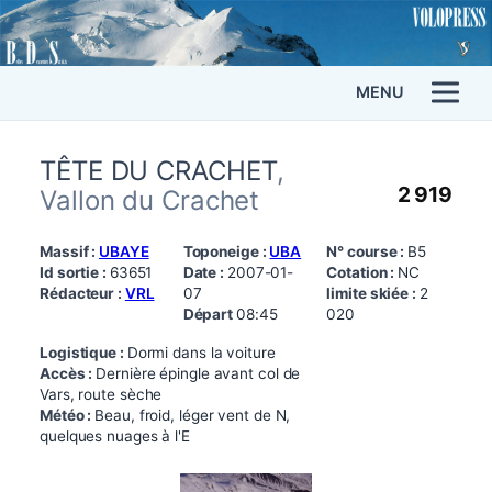
MENU
TÊTE DU CRACHET
,
2 919
Vallon du Crachet
Massif :
UBAYE
Toponeige :
UBA
N° course :
B5
Id sortie :
63651
Date :
2007-01-
Cotation :
NC
Rédacteur :
VRL
07
limite skiée :
2
Départ
08:45
020
Logistique :
Dormi dans la voiture
Accès :
Dernière épingle avant col de
Vars, route sèche
Météo :
Beau, froid, léger vent de N,
quelques nuages à l'E