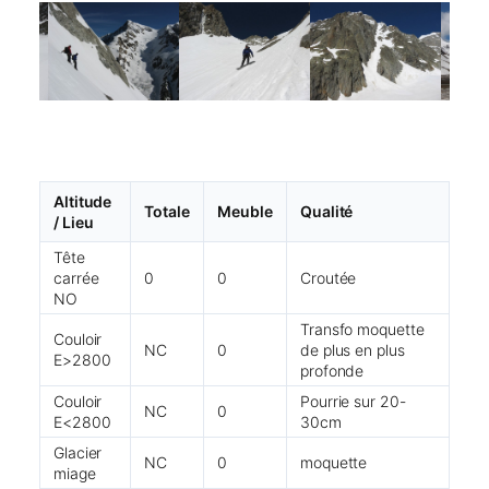
Altitude
Totale
Meuble
Qualité
/ Lieu
Tête
carrée
0
0
Croutée
NO
Transfo moquette
Couloir
NC
0
de plus en plus
E>2800
profonde
Couloir
Pourrie sur 20-
NC
0
E<2800
30cm
Glacier
NC
0
moquette
miage