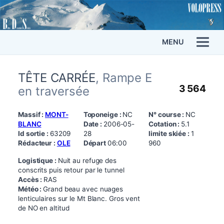
MENU
TÊTE CARRÉE
, Rampe E
3 564
en traversée
Massif :
MONT-
Toponeige :
NC
N° course :
NC
BLANC
Date :
2006-05-
Cotation :
5.1
Id sortie :
63209
28
limite skiée :
1
Rédacteur :
OLE
Départ
06:00
960
Logistique :
Nuit au refuge des
conscrits puis retour par le tunnel
Accès :
RAS
Météo :
Grand beau avec nuages
lenticulaires sur le Mt Blanc. Gros vent
de NO en altitud