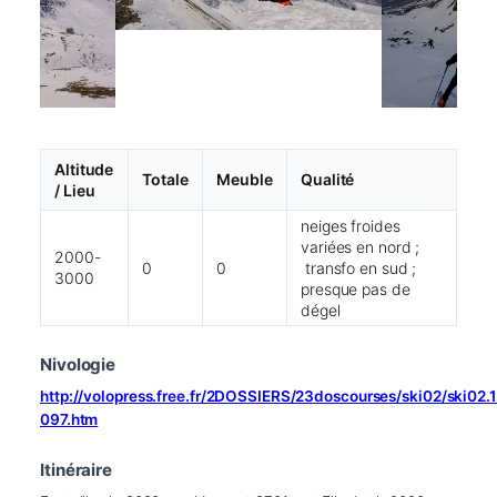
Altitude
Totale
Meuble
Qualité
/ Lieu
neiges froides
variées en nord ;
2000-
0
0
transfo en sud ;
3000
presque pas de
dégel
Nivologie
http://volopress.free.fr/2DOSSIERS/23doscourses/ski02/ski02
097.htm
Itinéraire