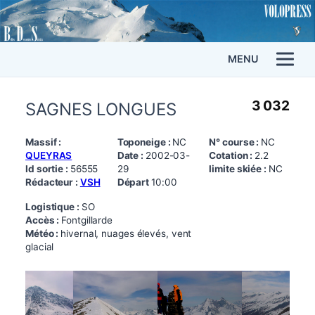
MENU
3 032
SAGNES LONGUES
Massif :
Toponeige :
NC
N° course :
NC
QUEYRAS
Date :
2002-03-
Cotation :
2.2
Id sortie :
56555
29
limite skiée :
NC
Rédacteur :
VSH
Départ
10:00
Logistique :
SO
Accès :
Fontgillarde
Météo :
hivernal, nuages élevés, vent
glacial