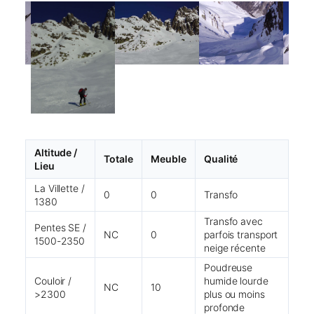
Altitude /
Totale
Meuble
Qualité
Lieu
La Villette /
0
0
Transfo
1380
Transfo avec
Pentes SE /
NC
0
parfois transport
1500-2350
neige récente
Poudreuse
Couloir /
humide lourde
NC
10
>2300
plus ou moins
profonde