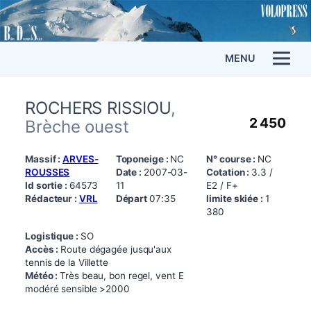
MENU
ROCHERS RISSIOU
,
2 450
Brèche ouest
Massif :
ARVES-
Toponeige :
NC
N° course :
NC
ROUSSES
Date :
2007-03-
Cotation :
3.3 /
Id sortie :
64573
11
E2 / F+
Rédacteur :
VRL
Départ
07:35
limite skiée :
1
380
Logistique :
SO
Accès :
Route dégagée jusqu'aux
tennis de la Villette
Météo :
Très beau, bon regel, vent E
modéré sensible >2000