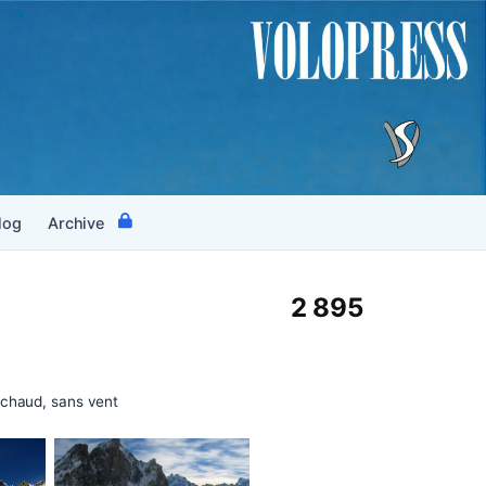
log
Archive
2 895
 chaud, sans vent