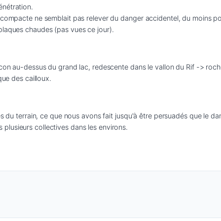
nétration.

e compacte ne semblait pas relever du danger accidentel, du moins po
plaques chaudes (pas vues ce jour). 
lcon au-dessus du grand lac, redescente dans le vallon du Rif -> roch
que des cailloux.
s du terrain, ce que nous avons fait jusqu'à être persuadés que le dang
lusieurs collectives dans les environs.