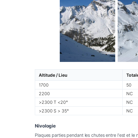
Altitude / Lieu
Total
1700
50
2200
NC
>2300 T <20°
NC
>2300 S > 35°
NC
Nivologie
Plaques parties pendant les chutes entre l'est et le