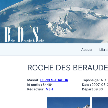
Accueil
Libra
ROCHE DES BERAUD
Massif :
CERCES-THABOR
Toponeige :
NC
Id sortie :
64464
Date :
2007-03-
Rédacteur :
VSH
Départ
09:30