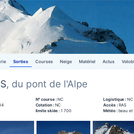
irie
Sorties
Courses
Neige
Matériel
Actus
Volob
ES
, du pont de l'Alpe
N° course :
NC
Logistique :
NC
04
Cotation :
NC
Accès :
RAS
limite skiée :
1 700
Météo :
beau et