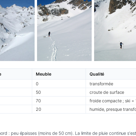
e
Meuble
Qualité
0
transformée
50
croute de surface
70
froide compacte ; ski = 
20
humide, presque trans
 nord : peu épaisses (moins de 50 cm). La limite de pluie continue s'e