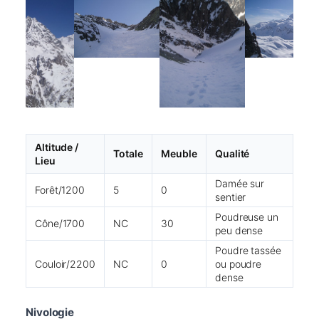
Altitude /
Totale
Meuble
Qualité
Lieu
Damée sur
Forêt/1200
5
0
sentier
Poudreuse un
Cône/1700
NC
30
peu dense
Poudre tassée
Couloir/2200
NC
0
ou poudre
dense
Nivologie