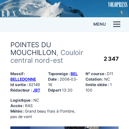
MENU
POINTES DU
MOUCHILLON
, Couloir
2 347
central nord-est
Massif :
Toponeige :
BEL
N° course :
D11
BELLEDONNE
Date :
2006-03-
Cotation :
NC
Id sortie :
62149
16
limite skiée :
1
Rédacteur :
JBT
Départ
13:30
100
Logistique :
NC
Accès :
RAS
Météo :
Grand beau frais à l?ombre,
pas de vent