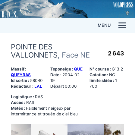
MENU
POINTE DES
2 643
VALLONNETS
, Face NE
Massif :
Toponeige :
QUE
N° course :
G13.2
QUEYRAS
Date :
2004-02-
Cotation :
NC
Id sortie :
58040
19
limite skiée :
1
Rédacteur :
LAL
Départ
00:00
700
Logistique :
RAS
Accès :
RAS
Météo :
Faiblement neigeux par
intermittance et trouée de ciel bleu