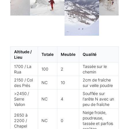
Altitude /
Totale
Meuble
Qualité
Lieu
1700 / La
Tassée sur le
100
2
Rua
chemin
2150 / Col
2cm de fraîche
NC
10
des Prés
sur veille poudre
>2450 /
Soufflée sur
Serre
NC
4
l'arête N avec un
Vallon
peu de fraîche
Neige froide,
2650 à
poudreuse,
2200 /
NC
0
tassée et parfois
Chapel
croûtee