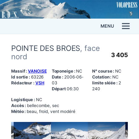
MENU
POINTE DES BROES
, face
3 405
nord
Massif :
VANOISE
Toponeige :
NC
N° course :
NC
Id sortie :
63226
Date :
2006-06-
Cotation :
NC
Rédacteur :
VSH
03
limite skiée :
2
Départ
06:30
240
Logistique :
NC
Accès :
bellecombe, sec
Météo :
beau, froid, vent modéré