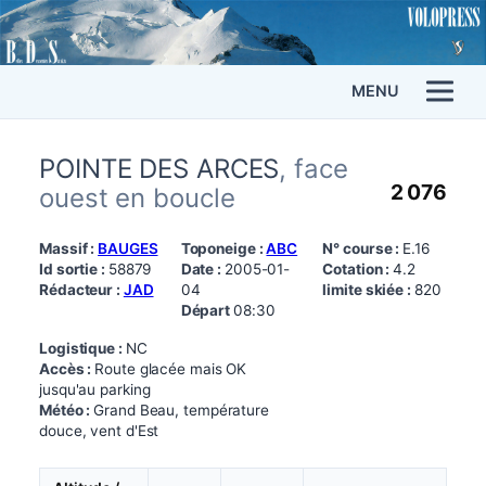
MENU
POINTE DES ARCES
, face
2 076
ouest en boucle
Massif :
BAUGES
Toponeige :
ABC
N° course :
E.16
Id sortie :
58879
Date :
2005-01-
Cotation :
4.2
Rédacteur :
JAD
04
limite skiée :
820
Départ
08:30
Logistique :
NC
Accès :
Route glacée mais OK
jusqu'au parking
Météo :
Grand Beau, température
douce, vent d'Est