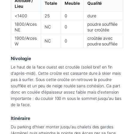
Altitude /
Totale
Meuble
Qualité
Lieu
<1400
25
0
dure
1800/Arces
poudre soufflée
NC
0
NE
sur croûtée
1900/Arces
croûtée avec
NC
0
W
poudre soufflée
Nivologie
Le haut de la face ouest est croutée (soleil bref en fin 
d'après-midi). Cette croûte est cassante dure à skier mais 
pas à surfer. Sous cette croûte on retrouve la poudre 
soufflée et un peu de neige roulée sans cohésion. Ca part 
donc en coulée d'épaisseur assez faible mais d'extension 
importante : du couloir 100 m sous le sommet jusqu'au bas 
de la face.
Itinéraire
Du parking d'hiver monter jusqu'au chalets des gardes 
(Armène) puis atteindre la pointe des Arces par sa face 