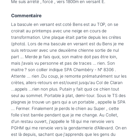
Me suis arrété , forcé , vers 1800m en versant E.
Commentaire
La bascule en versant est coté Bens est au TOP, on se 
croirait au printemps avec une neige en cours de 
transformation. Une plaque était partie depuis les crétes 
(photo). Lors de ma bascule en versant est du Bens je me 
suis retrouver avec une deuxième chienne sortie de nul 
part ... Merde je fais quoi, son maitre doit pas être loin, 
mais j'avais vu personne et pas de traces ... rien. Son 
maitre ? son collier indique SPA Chambéry - N° 8306 . 
Attente ... rien .Du coup, je remonte prématurément sur les 
crètes, allers-retours en est/ouest jusqu'au Col de Claran 
...appels ...rien non plus. Putain y fait quoi ce chien tout 
seul au sommet. Portable à plat, demi-tour. Sous le TS des 
plagnes je trouve un gars qui a un portable , appelle la SPA 
... Fermer. Finalement je perds le chien au Super , cette 
folle s'est barrée pendant que je me change. Au Collet, 
d'un restau ouvert, j'appelle le 18 qui me renvoie vers 
PGHM qui me renvoie vers la gendarmerie d'Allevard. On en 
est là depuis, sachant que j'apprends que les gens du 