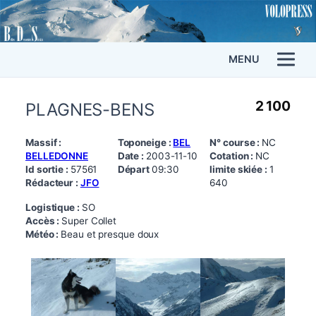
MENU
2 100
PLAGNES-BENS
Massif :
Toponeige :
BEL
N° course :
NC
BELLEDONNE
Date :
2003-11-10
Cotation :
NC
Id sortie :
57561
Départ
09:30
limite skiée :
1
Rédacteur :
JFO
640
Logistique :
SO
Accès :
Super Collet
Météo :
Beau et presque doux