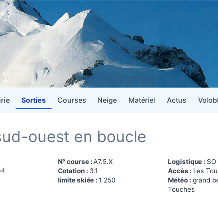
irie
Sorties
Courses
Neige
Matériel
Actus
Volob
 sud-ouest en boucle
A
N° course :
A7.5.X
Logistique :
SO
04
Cotation :
3.1
Accès :
Les Touc
limite skiée :
1 250
Météo :
grand b
Touches