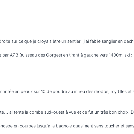
ite sur ce que je croyais être un sentier : j'ai fait le sanglier en déc
e par A7.3 (ruisseau des Gorges) en tirant à gauche vers 1400m. ski : 
ontée en peaux sur 10 de poudre au milieu des rhodos, myrtilles et 
. J'ai tenté la combe sud-ouest à vue et ce fut un très bon choix. De
encape en courbes jusqu'à la bagnole quasiment sans toucher et sans v