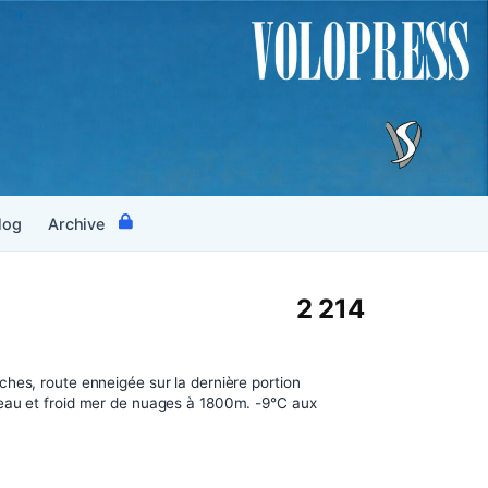
log
Archive
2 214
hes, route enneigée sur la dernière portion
eau et froid mer de nuages à 1800m. -9°C aux