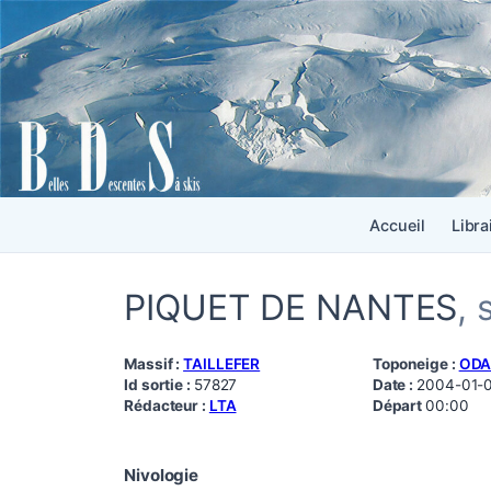
Accueil
Libra
PIQUET DE NANTES
,
Massif :
TAILLEFER
Toponeige :
OD
Id sortie :
57827
Date :
2004-01-
Rédacteur :
LTA
Départ
00:00
Nivologie