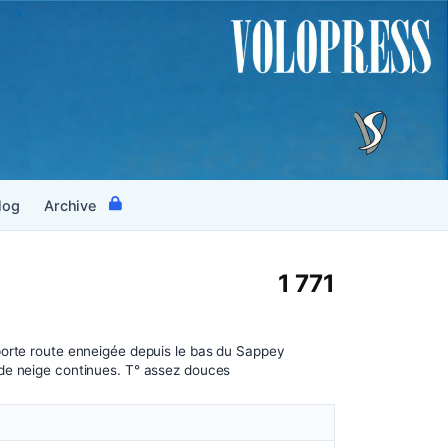
log
Archive
1 771
porte route enneigée depuis le bas du Sappey
de neige continues. T° assez douces