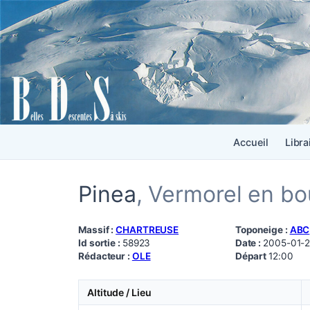
Accueil
Libra
Pinea
, Vermorel en bo
Massif :
CHARTREUSE
Toponeige :
ABC
Id sortie :
58923
Date :
2005-01-
Rédacteur :
OLE
Départ
12:00
Altitude / Lieu