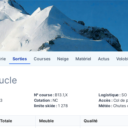
irie
Sorties
Courses
Neige
Matériel
Actus
Volob
ucle
N° course :
B13.1,X
Logistique :
SO
23
Cotation :
NC
Accès :
Col de 
limite skiée :
1 278
Météo :
Chutes 
Totale
Meuble
Qualité