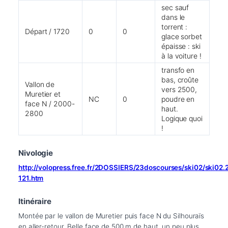
sec sauf
dans le
torrent :
Départ / 1720
0
0
glace sorbet
épaisse : ski
à la voiture !
transfo en
bas, croûte
Vallon de
vers 2500,
Muretier et
NC
0
poudre en
face N / 2000-
haut.
2800
Logique quoi
!
Nivologie
http://volopress.free.fr/2DOSSIERS/23doscourses/ski02/ski02
121.htm
Itinéraire
Montée par le vallon de Muretier puis face N du Silhouraïs 
en aller-retour. Belle face de 500 m de haut, un peu plus 