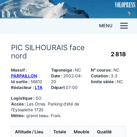
MENU
PIC SILHOURAIS face
2 818
nord
Massif :
Toponeige :
NC
N° course :
NC
PARPAILLON
Date :
2002-04-
Cotation :
3.3
Id sortie :
56613
20
limite skiée :
NC
Rédacteur :
LTA
Départ
07:00
Logistique :
SO
Accès :
Les Orres. Parking d'été de
l'Eyssalette 1720
Météo :
grand beau. Frais.
Altitude / Lieu
Totale
Meuble
Qualité