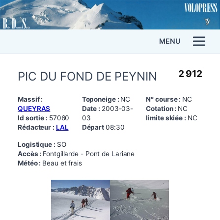
MENU
2 912
PIC DU FOND DE PEYNIN
Massif :
Toponeige :
NC
N° course :
NC
QUEYRAS
Date :
2003-03-
Cotation :
NC
Id sortie :
57060
03
limite skiée :
NC
Rédacteur :
LAL
Départ
08:30
Logistique :
SO
Accès :
Fontgillarde - Pont de Lariane
Météo :
Beau et frais