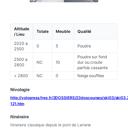
Altitude
Totale
Meuble
Qualité
/ Lieu
2020 a
0
5
Poudre
2500
Poudre sur fond
2500 a
NC
10
dur ou croute
2800
parfois cassante
> 2800
NC
0
Neige soufflee
Nivologie
http://volopress.free.fr/2DOSSIERS/23doscourses/ski03/ski03
121.htm
Itinéraire
Itineraire classique depuis le pont de Lariane 