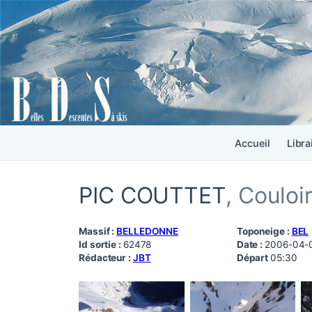
Accueil
Libra
PIC COUTTET
, Couloi
Massif :
BELLEDONNE
Toponeige :
BEL
Id sortie :
62478
Date :
2006-04-
Rédacteur :
JBT
Départ
05:30