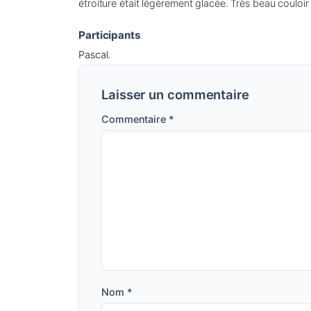
étroiture était légèrement glacée. Très beau couloir 
Participants
Pascal.
Laisser un commentaire
Commentaire
*
Nom
*