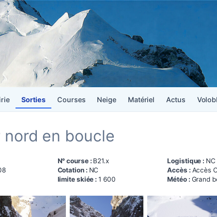
irie
Sorties
Courses
Neige
Matériel
Actus
Volob
r nord en boucle
N° course :
B21.x
Logistique :
NC
08
Cotation :
NC
Accès :
Accès O
limite skiée :
1 600
Météo :
Grand be