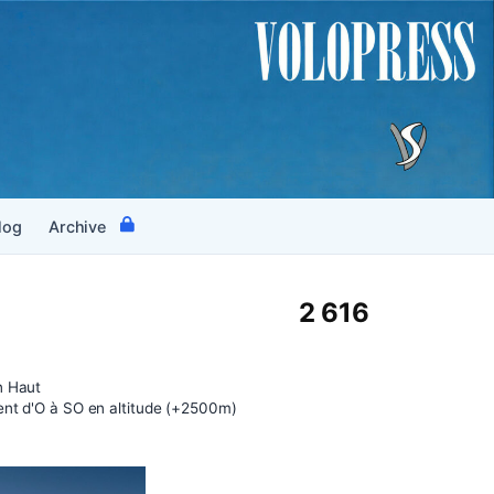
log
Archive
2 616
n Haut
ent d'O à SO en altitude (+2500m)