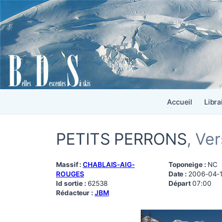
Accueil
Libra
PETITS PERRONS
, Ve
Massif :
CHABLAIS-AIG-
Toponeige :
NC
ROUGES
Date :
2006-04-
Id sortie :
62538
Départ
07:00
Rédacteur :
JBM