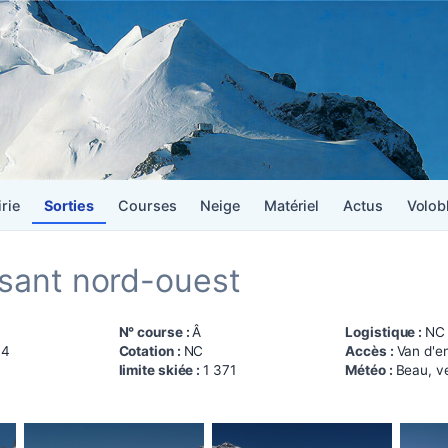
irie
Sorties
Courses
Neige
Matériel
Actus
Volob
rsant nord-ouest
N° course :
Â
Logistique :
NC
14
Cotation :
NC
Accès :
Van d'e
limite skiée :
1 371
Météo :
Beau, v