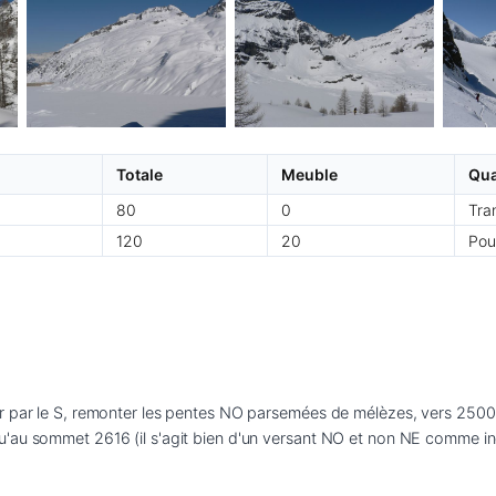
Totale
Meuble
Qua
80
0
Tra
120
20
Pou
r par le S, remonter les pentes NO parsemées de mélèzes, vers 2500
'au sommet 2616 (il s'agit bien d'un versant NO et non NE comme indi