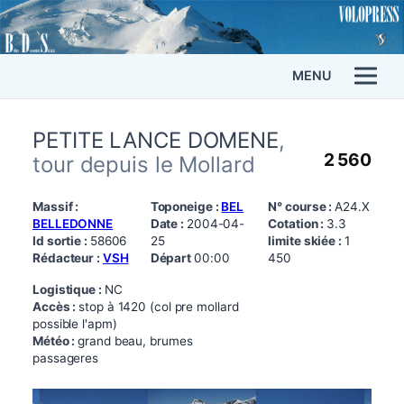
MENU
PETITE LANCE DOMENE
,
2 560
tour depuis le Mollard
Massif :
Toponeige :
BEL
N° course :
A24.X
BELLEDONNE
Date :
2004-04-
Cotation :
3.3
Id sortie :
58606
25
limite skiée :
1
Rédacteur :
VSH
Départ
00:00
450
Logistique :
NC
Accès :
stop à 1420 (col pre mollard
possible l'apm)
Météo :
grand beau, brumes
passageres