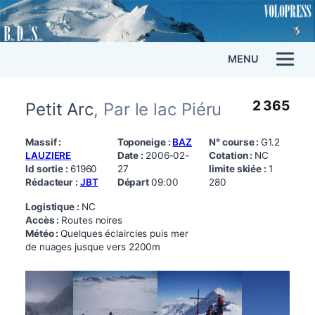
MENU
2 365
Petit Arc
, Par le lac Piéru
Massif :
Toponeige :
BAZ
N° course :
G1.2
LAUZIERE
Date :
2006-02-
Cotation :
NC
Id sortie :
61960
27
limite skiée :
1
Rédacteur :
JBT
Départ
09:00
280
Logistique :
NC
Accès :
Routes noires
Météo :
Quelques éclaircies puis mer
de nuages jusque vers 2200m