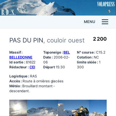
MENU
2 200
PAS DU PIN
, couloir ouest
Massif :
Toponeige :
BEL
N° course :
C15.2
BELLEDONNE
Date :
2006-02-
Cotation :
NC
Id sortie :
61622
06
limite skiée :
1
Rédacteur :
CEI
Départ
15:30
300
Logistique :
RAS
Accès :
Route à ornières glacées
Météo :
Brouillard montant -
descendant.