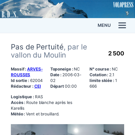
MENU
Pas de Pertuité
, par le
2 500
vallon du Moulin
Massif :
ARVES-
Toponeige :
NC
N° course :
NC
ROUSSES
Date :
2006-03-
Cotation :
2.1
Id sortie :
62004
02
limite skiée :
1
Rédacteur :
CEI
Départ
00:00
666
Logistique :
RAS
Accès :
Route blanche après les
Karellis
Météo :
Vent et brouillard.