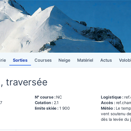
irie
Sorties
Courses
Neige
Matériel
Actus
Volob
 traversée
N° course :
NC
Logistique :
ref
27
Cotation :
2.1
Accès :
ref.cha
limite skiée :
1 900
Météo :
Le temps
vent soutenu de
dès la levée du 