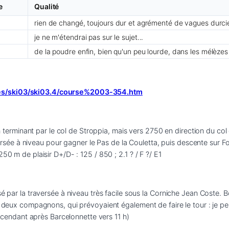
e
Qualité
rien de changé, toujours dur et agrémenté de vagues durci
je ne m'étendrai pas sur le sujet...
de la poudre enfin, bien qu'un peu lourde, dans les mélèzes 
ses/ski03/ski03.4/course%2003-354.htm
 en terminant par le col de Stroppia, mais vers 2750 en direction du col 
aversée à niveau pour gagner le Pas de la Couletta, puis descente sur Fo
50 m de plaisir D+/D- : 125 / 850 ; 2.1 ? / F ?/ E1
é par la traversée à niveau très facile sous la Corniche Jean Coste. B
s deux compagnons, qui prévoyaient également de faire le tour : je pe
descendant après Barcelonnette vers 11 h)