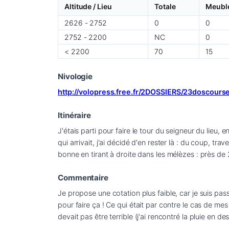
Altitude / Lieu
Totale
Meubl
2626 - 2752
0
0
2752 - 2200
NC
0
< 2200
70
15
Nivologie
http://volopress.free.fr/2DOSSIERS/23doscour
Itinéraire
J'étais parti pour faire le tour du seigneur du lieu,
qui arrivait, j'ai décidé d'en rester là : du coup, tr
bonne en tirant à droite dans les mélèzes : près de 2
Commentaire
Je propose une cotation plus faible, car je suis pass
pour faire ça ! Ce qui était par contre le cas de me
devait pas être terrible (j'ai rencontré la pluie en 