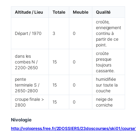
Altitude / Lieu
Totale
Meuble
Qualité
croûte,
enneigement
Départ / 1970
3
0
continu à
partir de ce
point.
croûte
dans les
presque
combes N /
15
0
toujours
2200-2650
cassante.
pente
humidifiée
terminale S /
15
0
sur toute la
2650-2800
couche
croupe finale >
neige de
15
0
2800
corniche
Nivologie
http://volopress.free.fr/2DOSSIERS/23doscourses/ski01/cours