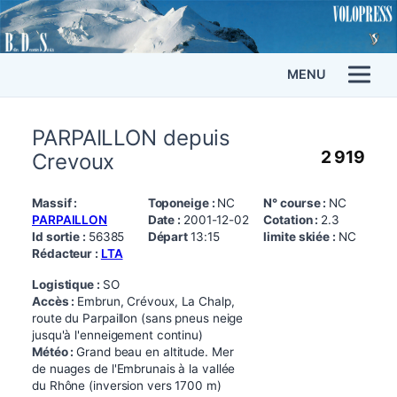
MENU
PARPAILLON depuis
2 919
Crevoux
Massif :
Toponeige :
NC
N° course :
NC
PARPAILLON
Date :
2001-12-02
Cotation :
2.3
Id sortie :
56385
Départ
13:15
limite skiée :
NC
Rédacteur :
LTA
Logistique :
SO
Accès :
Embrun, Crévoux, La Chalp,
route du Parpaillon (sans pneus neige
jusqu'à l'enneigement continu)
Météo :
Grand beau en altitude. Mer
de nuages de l'Embrunais à la vallée
du Rhône (inversion vers 1700 m)