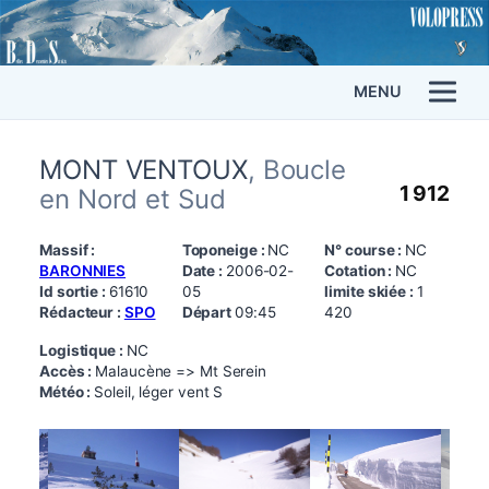
MENU
MONT VENTOUX
, Boucle
1 912
en Nord et Sud
Massif :
Toponeige :
NC
N° course :
NC
BARONNIES
Date :
2006-02-
Cotation :
NC
Id sortie :
61610
05
limite skiée :
1
Rédacteur :
SPO
Départ
09:45
420
Logistique :
NC
Accès :
Malaucène => Mt Serein
Météo :
Soleil, léger vent S