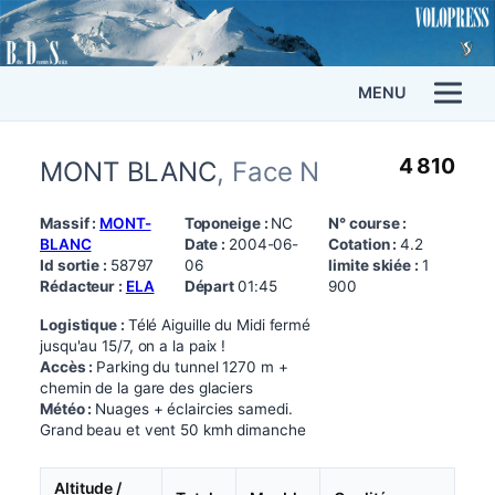
MENU
4 810
MONT BLANC
, Face N
Massif :
MONT-
Toponeige :
NC
N° course :
BLANC
Date :
2004-06-
Cotation :
4.2
Id sortie :
58797
06
limite skiée :
1
Rédacteur :
ELA
Départ
01:45
900
Logistique :
Télé Aiguille du Midi fermé
jusqu'au 15/7, on a la paix !
Accès :
Parking du tunnel 1270 m +
chemin de la gare des glaciers
Météo :
Nuages + éclaircies samedi.
Grand beau et vent 50 kmh dimanche
Altitude /