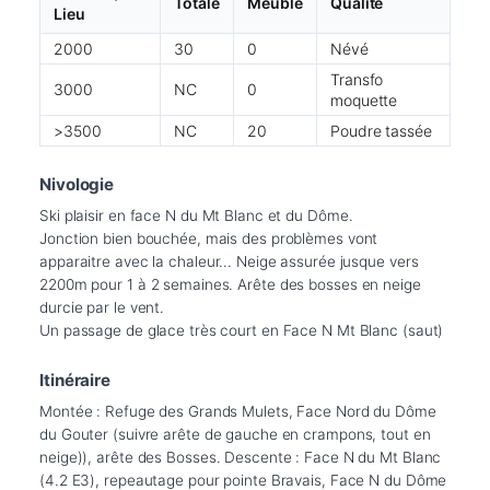
Totale
Meuble
Qualité
Lieu
2000
30
0
Névé
Transfo
3000
NC
0
moquette
>3500
NC
20
Poudre tassée
Nivologie
Ski plaisir en face N du Mt Blanc et du Dôme.

Jonction bien bouchée, mais des problèmes vont 
apparaitre avec la chaleur... Neige assurée jusque vers 
2200m pour 1 à 2 semaines. Arête des bosses en neige 
durcie par le vent.

Un passage de glace très court en Face N Mt Blanc (saut)
Itinéraire
Montée : Refuge des Grands Mulets, Face Nord du Dôme 
du Gouter (suivre arête de gauche en crampons, tout en 
neige)), arête des Bosses. Descente : Face N du Mt Blanc 
(4.2 E3), repeautage pour pointe Bravais, Face N du Dôme 